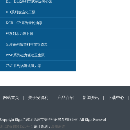
DL、DLR系列立式多级离心泵
HD系列低温化工泵
KCB、CY系列齿轮油泵
W系列水力喷射器
GBF系列氟塑料衬里管道泵
WSB系列磁力驱动卫生泵
CWL系列涡流式磁力泵
网站首页
|
关于安得利
|
产品介绍
|
新闻资讯
|
下载中心
Copyright Right ? 2018 温州市安得利耐酸泵有限公司 All Right Reserved
浙ICP备18011526号-1
设计策划：
温州麦道