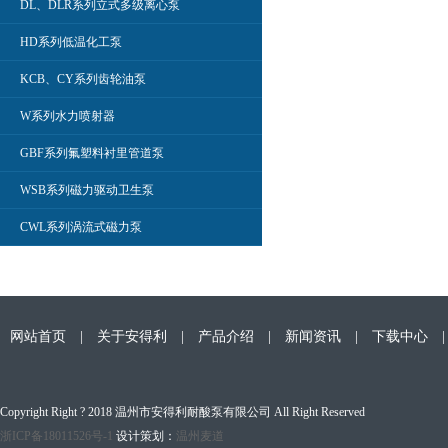
DL、DLR系列立式多级离心泵
HD系列低温化工泵
KCB、CY系列齿轮油泵
W系列水力喷射器
GBF系列氟塑料衬里管道泵
WSB系列磁力驱动卫生泵
CWL系列涡流式磁力泵
网站首页
|
关于安得利
|
产品介绍
|
新闻资讯
|
下载中心
Copyright Right ? 2018 温州市安得利耐酸泵有限公司 All Right Reserved
浙ICP备18011526号-1
设计策划：
温州麦道