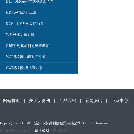
DL、DLR系列立式多级离心泵
HD系列低温化工泵
KCB、CY系列齿轮油泵
W系列水力喷射器
GBF系列氟塑料衬里管道泵
WSB系列磁力驱动卫生泵
CWL系列涡流式磁力泵
网站首页
|
关于安得利
|
产品介绍
|
新闻资讯
|
下载中心
Copyright Right ? 2018 温州市安得利耐酸泵有限公司 All Right Reserved
浙ICP备18011526号-1
设计策划：
温州麦道