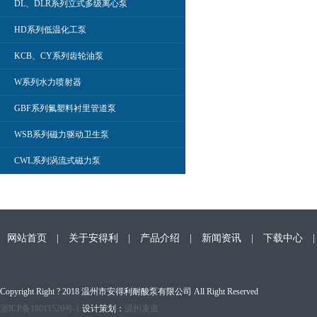
DL、DLR系列立式多级离心泵
HD系列低温化工泵
KCB、CY系列齿轮油泵
W系列水力喷射器
GBF系列氟塑料衬里管道泵
WSB系列磁力驱动卫生泵
CWL系列涡流式磁力泵
网站首页
|
关于安得利
|
产品介绍
|
新闻资讯
|
下载中心
Copyright Right ? 2018 温州市安得利耐酸泵有限公司 All Right Reserved
浙ICP备18011526号-1
设计策划：
温州麦道