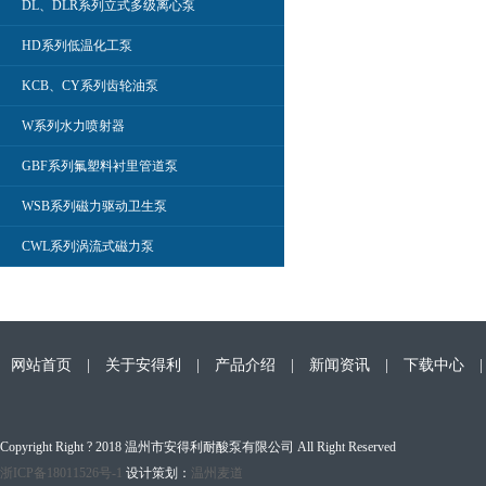
DL、DLR系列立式多级离心泵
HD系列低温化工泵
KCB、CY系列齿轮油泵
W系列水力喷射器
GBF系列氟塑料衬里管道泵
WSB系列磁力驱动卫生泵
CWL系列涡流式磁力泵
网站首页
|
关于安得利
|
产品介绍
|
新闻资讯
|
下载中心
Copyright Right ? 2018 温州市安得利耐酸泵有限公司 All Right Reserved
浙ICP备18011526号-1
设计策划：
温州麦道